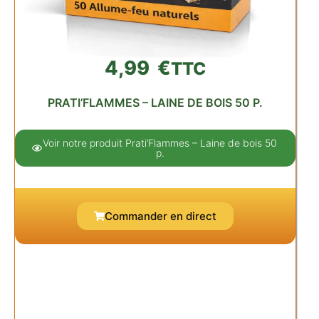
4,99
€
TTC
PRATI’FLAMMES – LAINE DE BOIS 50 P.
Voir notre produit Prati’Flammes – Laine de bois 50
p.
Commander en direct