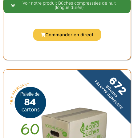
Voir notre produit Bûches compressées de nuit
(longue durée)
Commander en direct
672
PALETTE COMPLÈTE
Bûches