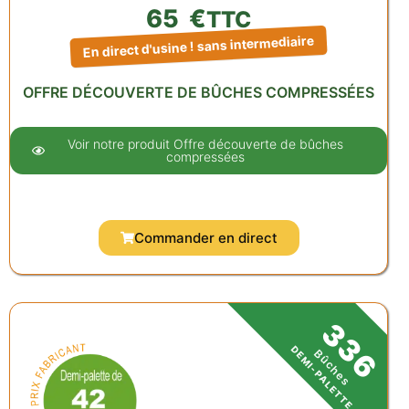
65
€
TTC
En direct d'usine ! sans intermediaire
OFFRE DÉCOUVERTE DE BÛCHES COMPRESSÉES
Voir notre produit Offre découverte de bûches
compressées
Commander en direct
336
DEMI-PALETTE
Bûches