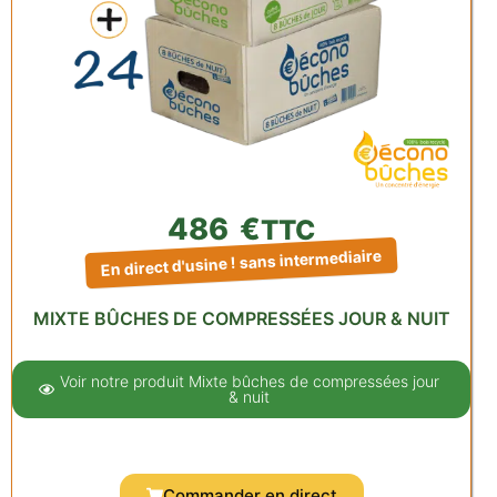
486
€
TTC
En direct d'usine ! sans intermediaire
MIXTE BÛCHES DE COMPRESSÉES JOUR & NUIT
Voir notre produit Mixte bûches de compressées jour
& nuit
Commander en direct