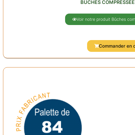
BÛCHES COMPRESSÉE
Voir notre produit Bûches co
Commander en d