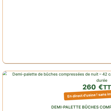
260
€
T
En direct d'usine ! sans i
DEMI-PALETTE BÛCHES COMP