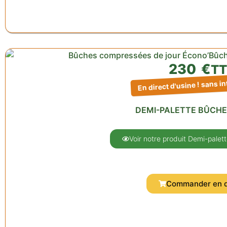
230
€
T
En direct d'usine ! sans i
DEMI-PALETTE BÛCHE
Voir notre produit Demi-palet
Commander en d