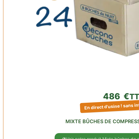
486
€
T
En direct d'usine ! sans i
MIXTE BÛCHES DE COMPRESS
Voir notre produit Mixte bûches de 