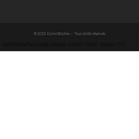
© 2025 Écono’Bûches — Tous droits réservés
[econobuches_lead_popup mode="auto" delay="5"]