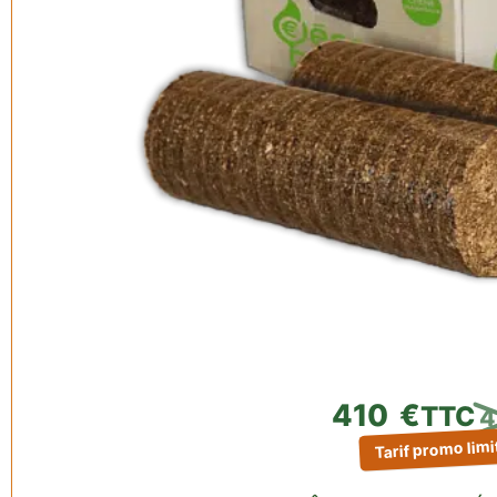
410
€
TTC
Tarif promo limi